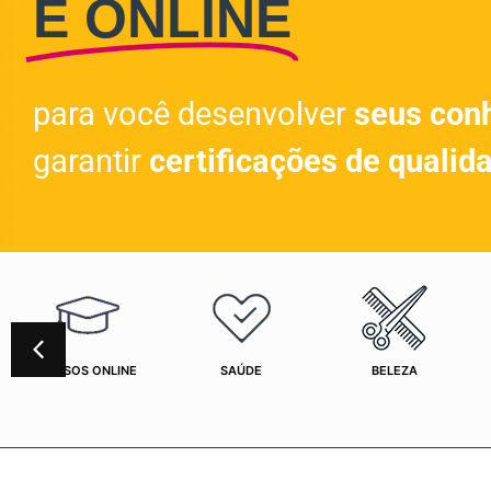
E ONLINE
para você desenvolver
seus con
garantir
certificações de qualid
CURSOS ONLINE
SAÚDE
BELEZA