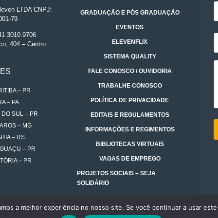
even LTDA CNPJ:
GRADUAÇÃO E PÓS GRADUAÇÃO
001-79
EVENTOS
 41 3010.9706
ELEVENFLIX
co, 404 – Centro
SISTEMA QUALITY
DES
FALE CONOSCO / OUVIDORIA
TRABALHE CONOSCO
ITIBA – PR
POLÍTICA DE PRIVACIDADE
A – PA
 DO SUL – PR
EDITAIS E REGULAMENTOS
AROS – MG
INFORMAÇÕES E REGIMENTOS
RIA – RS
BIBLIOTECAS VIRTUAIS
IGUAÇU – PR
VAGAS DE EMPREGO
TÓRIA – PR
PROJETOS SOCIAIS – SEJA
SOLIDÁRIO
amos a melhor experiência no nosso site. Se você continuar a usar este