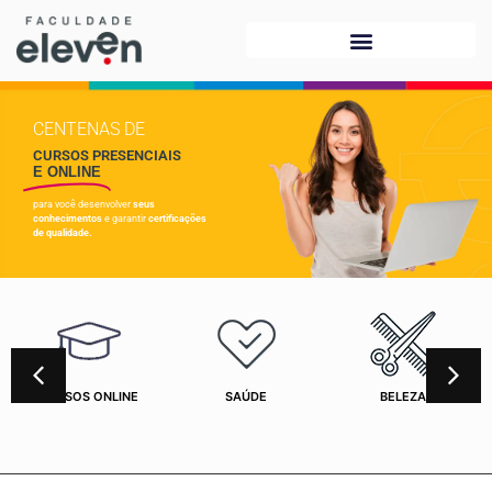
CENTENAS DE
CURSOS PRESENCIAIS
E ONLINE
para você desenvolver
seus
conhecimentos
e garantir
certificações
de qualidade.
CURSOS ONLINE
SAÚDE
BELEZA