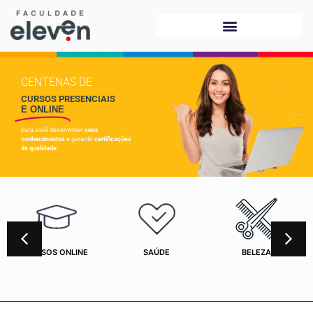
CENTENAS DE
CURSOS PRESENCIAIS
E ONLINE
para você desenvolver
seus
conhecimentos
e garantir
certificações
de qualidade.
CURSOS ONLINE
SAÚDE
BELEZA