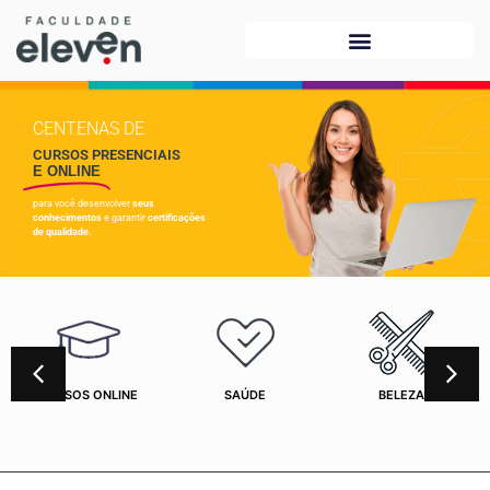
CENTENAS DE
CURSOS PRESENCIAIS
E ONLINE
para você desenvolver
seus
conhecimentos
e garantir
certificações
de qualidade.
CURSOS ONLINE
SAÚDE
BELEZA