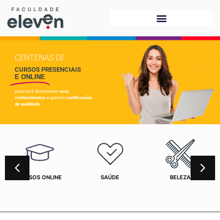
CENTENAS DE
CURSOS PRESENCIAIS
E ONLINE
para você desenvolver
seus
conhecimentos
e garantir
certificações
de qualidade.
CURSOS ONLINE
SAÚDE
BELEZA