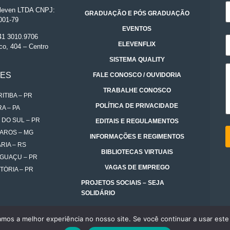
even LTDA CNPJ:
GRADUAÇÃO E PÓS GRADUAÇÃO
001-79
EVENTOS
 41 3010.9706
ELEVENFLIX
co, 404 – Centro
SISTEMA QUALITY
DES
FALE CONOSCO / OUVIDORIA
TRABALHE CONOSCO
ITIBA – PR
POLÍTICA DE PRIVACIDADE
A – PA
 DO SUL – PR
EDITAIS E REGULAMENTOS
AROS – MG
INFORMAÇÕES E REGIMENTOS
RIA – RS
BIBLIOTECAS VIRTUAIS
IGUAÇU – PR
VAGAS DE EMPREGO
TÓRIA – PR
PROJETOS SOCIAIS – SEJA
SOLIDÁRIO
amos a melhor experiência no nosso site. Se você continuar a usar este