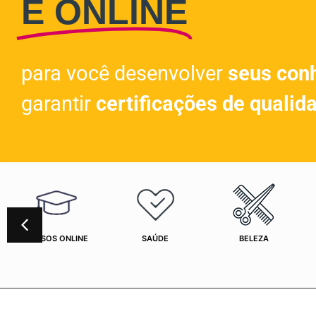
E ONLINE
para você desenvolver
seus con
garantir
certificações de qualid
CURSOS ONLINE
SAÚDE
BELEZA