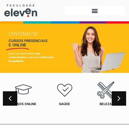
CENTENAS DE
CURSOS PRESENCIAIS
E ONLINE
para você desenvolver
seus
conhecimentos
e garantir
certificações
de qualidade.
CURSOS ONLINE
SAÚDE
BELEZA