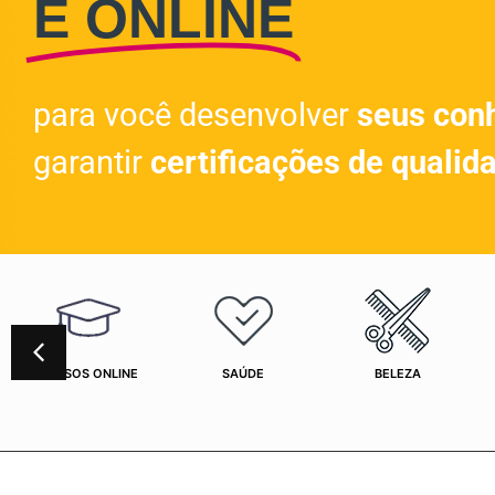
E ONLINE
para você desenvolver
seus con
garantir
certificações de qualid
CURSOS ONLINE
SAÚDE
BELEZA