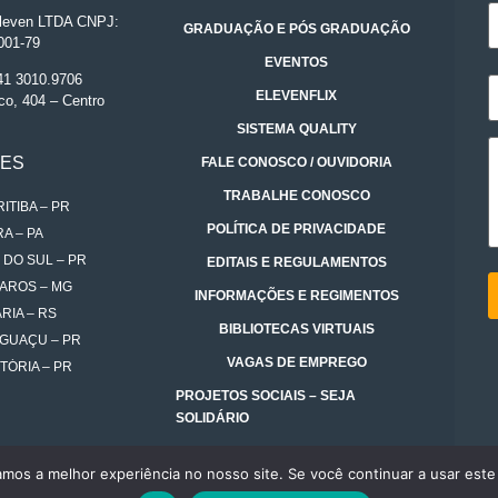
even LTDA CNPJ:
GRADUAÇÃO E PÓS GRADUAÇÃO
001-79
EVENTOS
 41 3010.9706
ELEVENFLIX
co, 404 – Centro
SISTEMA QUALITY
DES
FALE CONOSCO / OUVIDORIA
TRABALHE CONOSCO
ITIBA – PR
POLÍTICA DE PRIVACIDADE
A – PA
 DO SUL – PR
EDITAIS E REGULAMENTOS
AROS – MG
INFORMAÇÕES E REGIMENTOS
RIA – RS
BIBLIOTECAS VIRTUAIS
IGUAÇU – PR
VAGAS DE EMPREGO
TÓRIA – PR
PROJETOS SOCIAIS – SEJA
SOLIDÁRIO
amos a melhor experiência no nosso site. Se você continuar a usar este