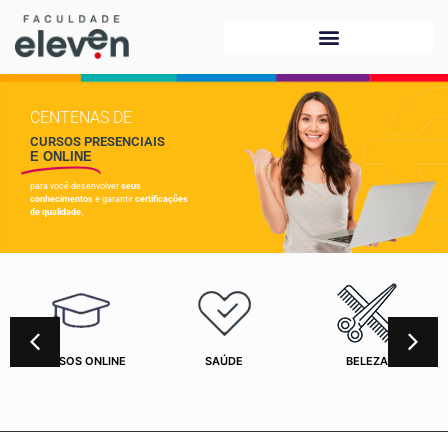
CENTENAS DE
CURSOS PRESENCIAIS
E ONLINE
para você desenvolver
seus
conhecimentos
e garantir
certificações
de qualidade.
CURSOS ONLINE
SAÚDE
BELEZA