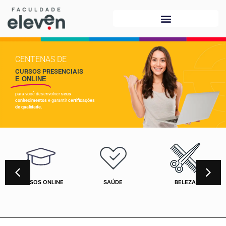
CENTENAS DE
CURSOS PRESENCIAIS
E ONLINE
para você desenvolver
seus
conhecimentos
e garantir
certificações
de qualidade.
CURSOS ONLINE
SAÚDE
BELEZA