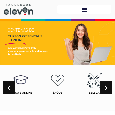
CENTENAS DE
CURSOS PRESENCIAIS
E ONLINE
para você desenvolver
seus
conhecimentos
e garantir
certificações
de qualidade.
CURSOS ONLINE
SAÚDE
BELEZA