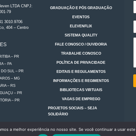
even LTDA CNPJ:
GRADUAÇÃO E PÓS GRADUAÇÃO
001-79
EVENTOS
 41 3010.9706
ELEVENFLIX
co, 404 – Centro
SISTEMA QUALITY
DES
FALE CONOSCO / OUVIDORIA
TRABALHE CONOSCO
ITIBA – PR
POLÍTICA DE PRIVACIDADE
A – PA
 DO SUL – PR
EDITAIS E REGULAMENTOS
AROS – MG
INFORMAÇÕES E REGIMENTOS
RIA – RS
BIBLIOTECAS VIRTUAIS
IGUAÇU – PR
VAGAS DE EMPREGO
TÓRIA – PR
PROJETOS SOCIAIS – SEJA
SOLIDÁRIO
amos a melhor experiência no nosso site. Se você continuar a usar este