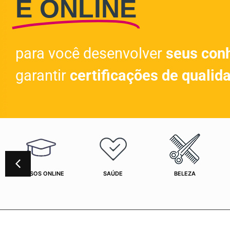
E ONLINE
para você desenvolver
seus con
garantir
certificações de qualid
CURSOS ONLINE
SAÚDE
BELEZA