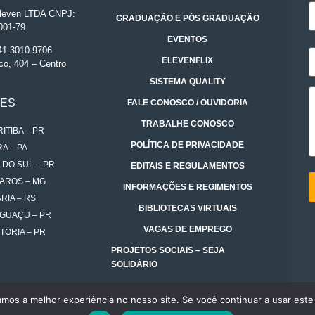
even LTDA CNPJ:
GRADUAÇÃO E PÓS GRADUAÇÃO
001-79
EVENTOS
 41 3010.9706
ELEVENFLIX
co, 404 – Centro
SISTEMA QUALITY
DES
FALE CONOSCO / OUVIDORIA
TRABALHE CONOSCO
ITIBA – PR
POLÍTICA DE PRIVACIDADE
A – PA
 DO SUL – PR
EDITAIS E REGULAMENTOS
AROS – MG
INFORMAÇÕES E REGIMENTOS
RIA – RS
BIBLIOTECAS VIRTUAIS
IGUAÇU – PR
VAGAS DE EMPREGO
TÓRIA – PR
PROJETOS SOCIAIS – SEJA
SOLIDÁRIO
amos a melhor experiência no nosso site. Se você continuar a usar este