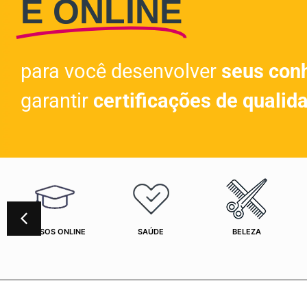
E ONLINE
para você desenvolver
seus con
garantir
certificações de qualid
CURSOS ONLINE
SAÚDE
BELEZA