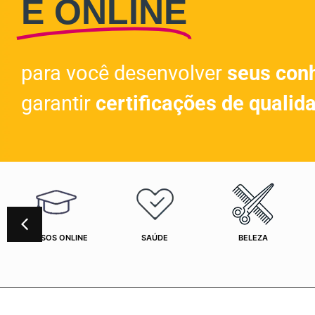
E ONLINE
para você desenvolver
seus con
garantir
certificações de qualid
CURSOS ONLINE
SAÚDE
BELEZA