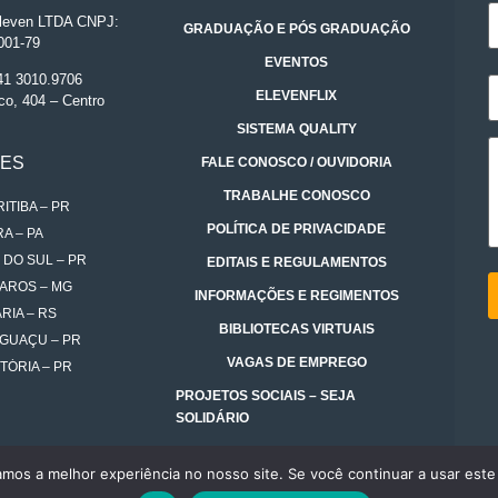
even LTDA CNPJ:
GRADUAÇÃO E PÓS GRADUAÇÃO
001-79
EVENTOS
 41 3010.9706
ELEVENFLIX
co, 404 – Centro
SISTEMA QUALITY
DES
FALE CONOSCO / OUVIDORIA
TRABALHE CONOSCO
ITIBA – PR
POLÍTICA DE PRIVACIDADE
A – PA
 DO SUL – PR
EDITAIS E REGULAMENTOS
AROS – MG
INFORMAÇÕES E REGIMENTOS
RIA – RS
BIBLIOTECAS VIRTUAIS
IGUAÇU – PR
VAGAS DE EMPREGO
TÓRIA – PR
PROJETOS SOCIAIS – SEJA
SOLIDÁRIO
amos a melhor experiência no nosso site. Se você continuar a usar este