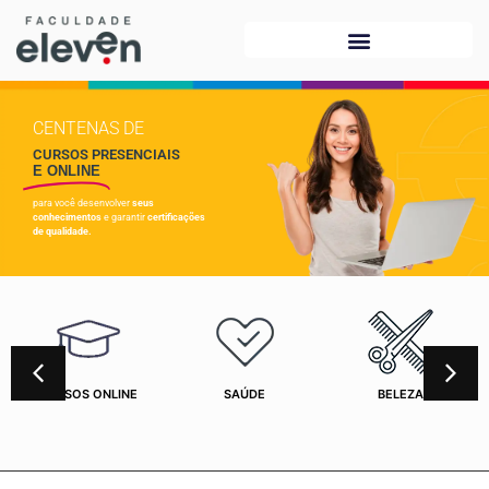
CENTENAS DE
CURSOS PRESENCIAIS
E ONLINE
para você desenvolver
seus
conhecimentos
e garantir
certificações
de qualidade.
CURSOS ONLINE
SAÚDE
BELEZA