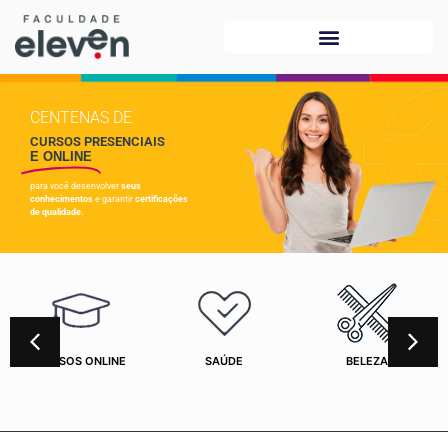
CENTENAS DE
CURSOS PRESENCIAIS
E ONLINE
para você desenvolver
seus
conhecimentos
e garantir
certificações
de qualidade.
CURSOS ONLINE
SAÚDE
BELEZA