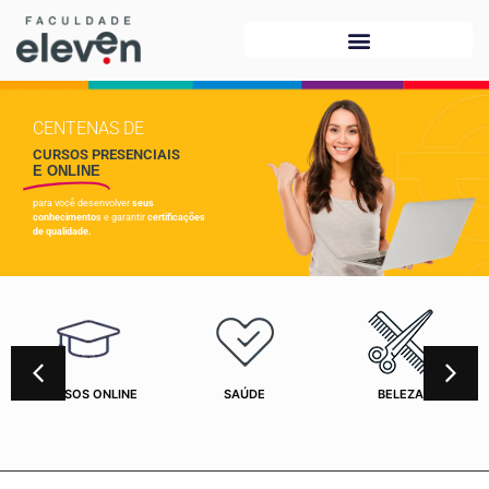
CENTENAS DE
CURSOS PRESENCIAIS
E ONLINE
para você desenvolver
seus
conhecimentos
e garantir
certificações
de qualidade.
CURSOS ONLINE
SAÚDE
BELEZA