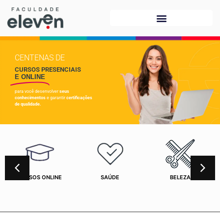
CENTENAS DE
CURSOS PRESENCIAIS
E ONLINE
para você desenvolver
seus
conhecimentos
e garantir
certificações
de qualidade.
CURSOS ONLINE
SAÚDE
BELEZA