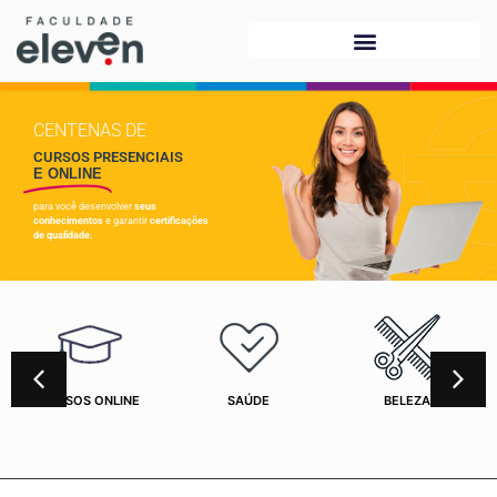
CENTENAS DE
CURSOS PRESENCIAIS
E ONLINE
para você desenvolver
seus
conhecimentos
e garantir
certificações
de qualidade.
CURSOS ONLINE
SAÚDE
BELEZA