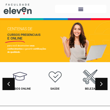
CENTENAS DE
CURSOS PRESENCIAIS
E ONLINE
para você desenvolver
seus
conhecimentos
e garantir
certificações
de qualidade.
CURSOS ONLINE
SAÚDE
BELEZA