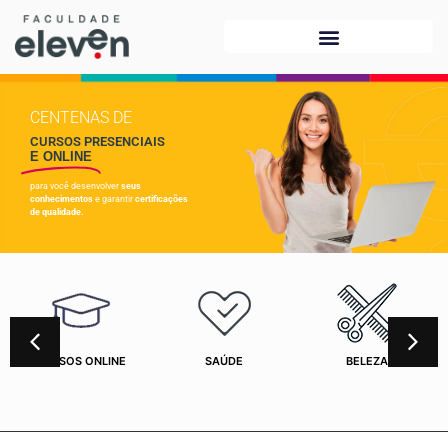
CENTENAS DE
CURSOS PRESENCIAIS
E ONLINE
para você desenvolver
seus
conhecimentos
e garantir
certificações
de qualidade.
CURSOS ONLINE
SAÚDE
BELEZA