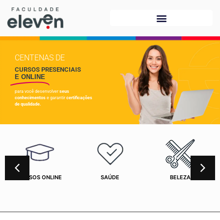
CENTENAS DE
CURSOS PRESENCIAIS
E ONLINE
para você desenvolver
seus
conhecimentos
e garantir
certificações
de qualidade.
CURSOS ONLINE
SAÚDE
BELEZA