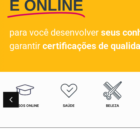
E ONLINE
para você desenvolver
seus con
garantir
certificações de qualid
CURSOS ONLINE
SAÚDE
BELEZA