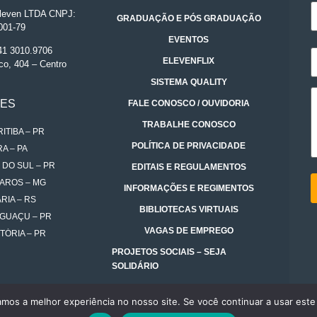
even LTDA CNPJ:
GRADUAÇÃO E PÓS GRADUAÇÃO
001-79
EVENTOS
 41 3010.9706
ELEVENFLIX
co, 404 – Centro
SISTEMA QUALITY
DES
FALE CONOSCO / OUVIDORIA
TRABALHE CONOSCO
ITIBA – PR
POLÍTICA DE PRIVACIDADE
A – PA
 DO SUL – PR
EDITAIS E REGULAMENTOS
AROS – MG
INFORMAÇÕES E REGIMENTOS
RIA – RS
BIBLIOTECAS VIRTUAIS
IGUAÇU – PR
VAGAS DE EMPREGO
TÓRIA – PR
PROJETOS SOCIAIS – SEJA
SOLIDÁRIO
amos a melhor experiência no nosso site. Se você continuar a usar este