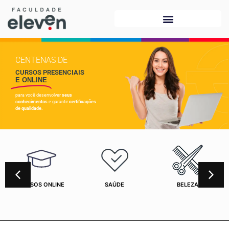
CENTENAS DE
CURSOS PRESENCIAIS
E ONLINE
para você desenvolver
seus
conhecimentos
e garantir
certificações
de qualidade.
CURSOS ONLINE
SAÚDE
BELEZA