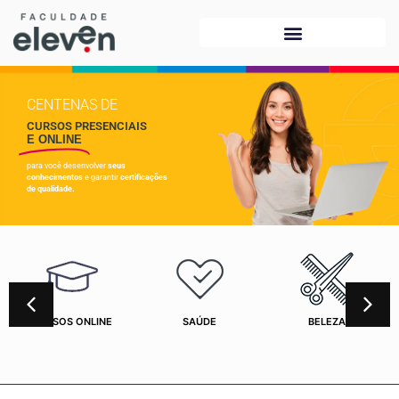
CENTENAS DE
CURSOS PRESENCIAIS
E ONLINE
para você desenvolver
seus
conhecimentos
e garantir
certificações
de qualidade.
CURSOS ONLINE
SAÚDE
BELEZA