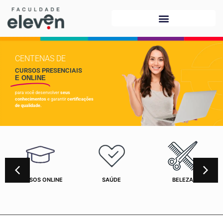
CENTENAS DE
CURSOS PRESENCIAIS
E ONLINE
para você desenvolver
seus
conhecimentos
e garantir
certificações
de qualidade.
CURSOS ONLINE
SAÚDE
BELEZA