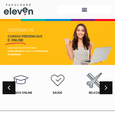
CENTENAS DE
CURSOS PRESENCIAIS
E ONLINE
para você desenvolver
seus
conhecimentos
e garantir
certificações
de qualidade.
CURSOS ONLINE
SAÚDE
BELEZA