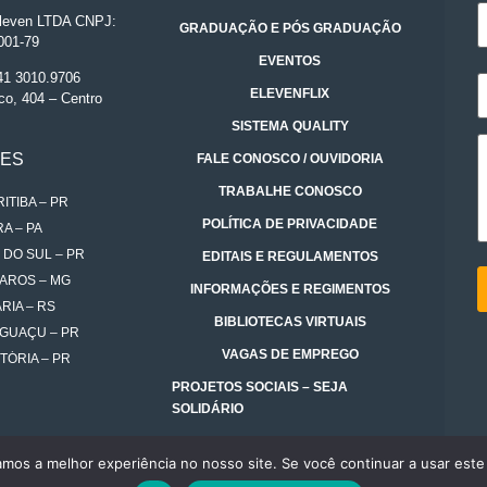
even LTDA CNPJ:
GRADUAÇÃO E PÓS GRADUAÇÃO
001-79
EVENTOS
 41 3010.9706
ELEVENFLIX
co, 404 – Centro
SISTEMA QUALITY
DES
FALE CONOSCO / OUVIDORIA
TRABALHE CONOSCO
ITIBA – PR
POLÍTICA DE PRIVACIDADE
A – PA
 DO SUL – PR
EDITAIS E REGULAMENTOS
AROS – MG
INFORMAÇÕES E REGIMENTOS
RIA – RS
BIBLIOTECAS VIRTUAIS
IGUAÇU – PR
VAGAS DE EMPREGO
TÓRIA – PR
PROJETOS SOCIAIS – SEJA
SOLIDÁRIO
amos a melhor experiência no nosso site. Se você continuar a usar este