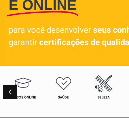
E ONLINE
para você desenvolver
seus con
garantir
certificações de qualid
CURSOS ONLINE
SAÚDE
BELEZA