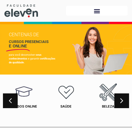
CENTENAS DE
CURSOS PRESENCIAIS
E ONLINE
para você desenvolver
seus
conhecimentos
e garantir
certificações
de qualidade.
CURSOS ONLINE
SAÚDE
BELEZA