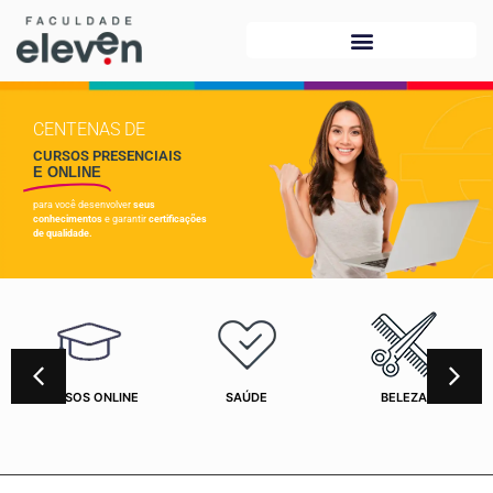
CENTENAS DE
CURSOS PRESENCIAIS
E ONLINE
para você desenvolver
seus
conhecimentos
e garantir
certificações
de qualidade.
CURSOS ONLINE
SAÚDE
BELEZA