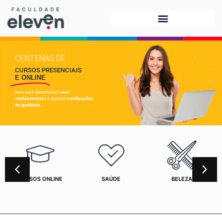
CENTENAS DE
CURSOS PRESENCIAIS
E ONLINE
para você desenvolver
seus
conhecimentos
e garantir
certificações
de qualidade.
CURSOS ONLINE
SAÚDE
BELEZA