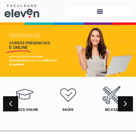
CENTENAS DE
CURSOS PRESENCIAIS
E ONLINE
para você desenvolver
seus
conhecimentos
e garantir
certificações
de qualidade.
CURSOS ONLINE
SAÚDE
BELEZA