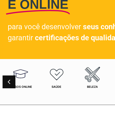
E ONLINE
para você desenvolver
seus con
garantir
certificações de qualid
CURSOS ONLINE
SAÚDE
BELEZA