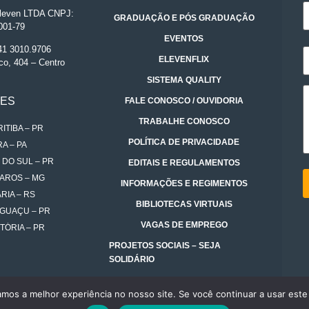
even LTDA CNPJ:
GRADUAÇÃO E PÓS GRADUAÇÃO
001-79
EVENTOS
 41 3010.9706
ELEVENFLIX
co, 404 – Centro
SISTEMA QUALITY
DES
FALE CONOSCO / OUVIDORIA
TRABALHE CONOSCO
ITIBA – PR
POLÍTICA DE PRIVACIDADE
A – PA
 DO SUL – PR
EDITAIS E REGULAMENTOS
AROS – MG
INFORMAÇÕES E REGIMENTOS
RIA – RS
BIBLIOTECAS VIRTUAIS
IGUAÇU – PR
VAGAS DE EMPREGO
TÓRIA – PR
PROJETOS SOCIAIS – SEJA
SOLIDÁRIO
amos a melhor experiência no nosso site. Se você continuar a usar este