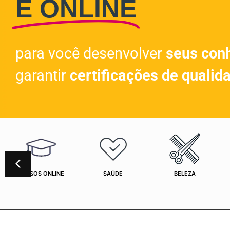
E ONLINE
para você desenvolver
seus con
garantir
certificações de qualid
CURSOS ONLINE
SAÚDE
BELEZA