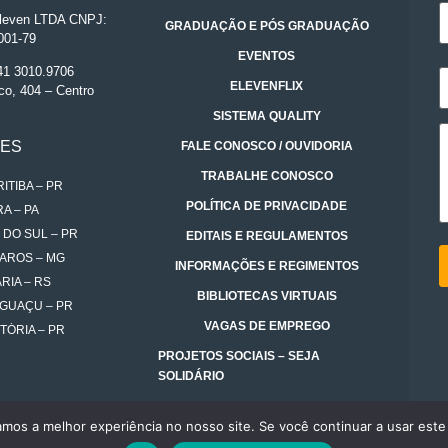
even LTDA CNPJ:
GRADUAÇÃO E PÓS GRADUAÇÃO
001-79
EVENTOS
 41 3010.9706
ELEVENFLIX
co, 404 – Centro
SISTEMA QUALITY
DES
FALE CONOSCO / OUVIDORIA
TRABALHE CONOSCO
ITIBA – PR
POLÍTICA DE PRIVACIDADE
A – PA
 DO SUL – PR
EDITAIS E REGULAMENTOS
AROS – MG
INFORMAÇÕES E REGIMENTOS
RIA – RS
BIBLIOTECAS VIRTUAIS
IGUAÇU – PR
VAGAS DE EMPREGO
TÓRIA – PR
PROJETOS SOCIAIS – SEJA
SOLIDÁRIO
amos a melhor experiência no nosso site. Se você continuar a usar este