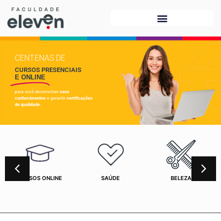
CENTENAS DE
CURSOS PRESENCIAIS
E ONLINE
para você desenvolver
seus
conhecimentos
e garantir
certificações
de qualidade.
CURSOS ONLINE
SAÚDE
BELEZA