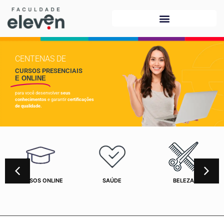
CENTENAS DE
CURSOS PRESENCIAIS
E ONLINE
para você desenvolver
seus
conhecimentos
e garantir
certificações
de qualidade.
CURSOS ONLINE
SAÚDE
BELEZA