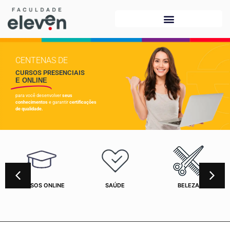
CENTENAS DE
CURSOS PRESENCIAIS
E ONLINE
para você desenvolver
seus
conhecimentos
e garantir
certificações
de qualidade.
CURSOS ONLINE
SAÚDE
BELEZA