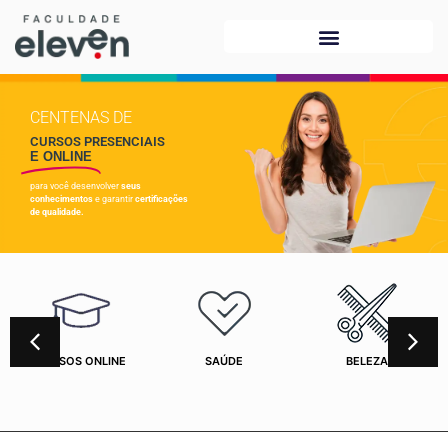
CENTENAS DE
CURSOS PRESENCIAIS
E ONLINE
para você desenvolver
seus
conhecimentos
e garantir
certificações
de qualidade.
CURSOS ONLINE
SAÚDE
BELEZA