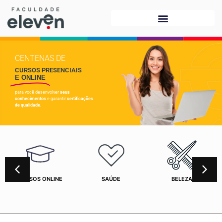
CENTENAS DE
CURSOS PRESENCIAIS
E ONLINE
para você desenvolver
seus
conhecimentos
e garantir
certificações
de qualidade.
CURSOS ONLINE
SAÚDE
BELEZA