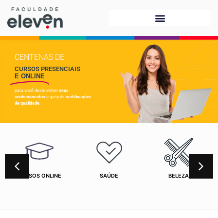
CENTENAS DE
CURSOS PRESENCIAIS
E ONLINE
para você desenvolver
seus
conhecimentos
e garantir
certificações
de qualidade.
CURSOS ONLINE
SAÚDE
BELEZA