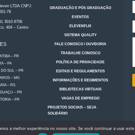
even LTDA CNPJ:
GRADUAÇÃO E PÓS GRADUAÇÃO
001-79
EVENTOS
 41 3010.9706
ELEVENFLIX
co, 404 – Centro
SISTEMA QUALITY
DES
FALE CONOSCO / OUVIDORIA
TRABALHE CONOSCO
ITIBA – PR
POLÍTICA DE PRIVACIDADE
A – PA
 DO SUL – PR
EDITAIS E REGULAMENTOS
AROS – MG
INFORMAÇÕES E REGIMENTOS
RIA – RS
BIBLIOTECAS VIRTUAIS
IGUAÇU – PR
VAGAS DE EMPREGO
TÓRIA – PR
PROJETOS SOCIAIS – SEJA
SOLIDÁRIO
amos a melhor experiência no nosso site. Se você continuar a usar este