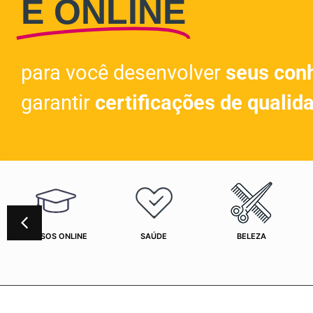
E ONLINE
para você desenvolver
seus con
garantir
certificações de qualid
CURSOS ONLINE
SAÚDE
BELEZA