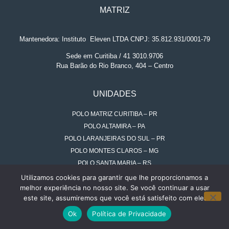
MATRIZ
Mantenedora: Instituto
.
Eleven LTDA CNPJ: 35.812.931/0001-79
Sede em Curitiba / 41 3010.9706
Rua Barão do Rio Branco, 404 – Centro
UNIDADES
POLO MATRIZ CURITIBA – PR
POLO ALTAMIRA – PA
POLO LARANJEIRAS DO SUL – PR
POLO MONTES CLAROS – MG
POLO SANTA MARIA – RS
POLO QUEDAS DO IGUAÇU – PR
Utilizamos cookies para garantir que lhe proporcionamos a
melhor experiência no nosso site. Se você continuar a usar
POLO UNIÃO DA VITÓRIA – PR
este site, assumiremos que você está satisfeito com ele.
QUEM SOMOS
Ok
Política de Privacidade
NOSSOS CURSOS