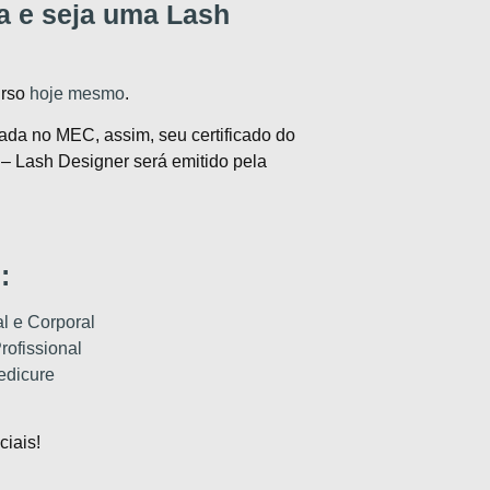
a e seja uma Lash
urso
hoje mesmo
.
ada no MEC, assim, seu certificado do
 – Lash Designer será emitido pela
:
al e Corporal
ofissional
edicure
iais!