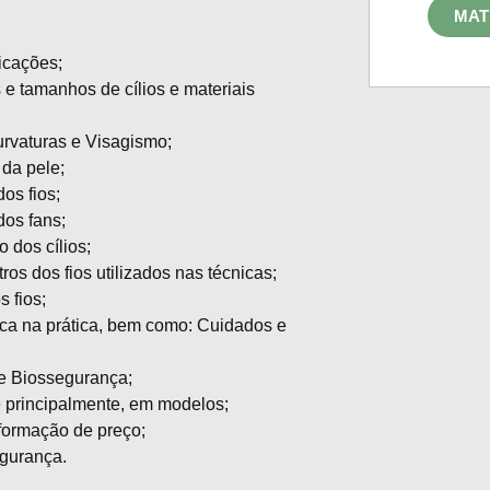
MAT
icações;
 e tamanhos de cílios e materiais
rvaturas e Visagismo;
da pele;
os fios;
os fans;
dos cílios;
ros dos fios utilizados nas técnicas;
 fios;
ca na prática, bem como: Cuidados e
 e Biossegurança;
e principalmente, em modelos;
formação de preço;
egurança.