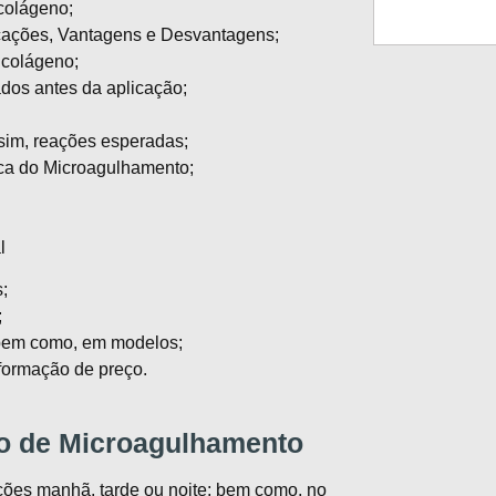
colágeno;
icações, Vantagens e Desvantagens;
 colágeno;
dos antes da aplicação;
sim, reações esperadas;
ica do Microagulhamento;
l
;
;
 bem como, em modelos;
formação de preço.
o de Microagulhamento
pções manhã, tarde ou noite; bem como, no