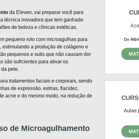
CU
ento
da Eleven, vai preparar você para
ma técnica inovadora que tem ganhado
Ace
ões de beleza e clínicas estéticas.
um pequeno rolo com microagulhas para
De
R$4
e, estimulando a produção de colágeno e
MAT
 tão pequenos e sutis que não causam dor
s são suficientes para ativar os
da pele.
para tratamentos faciais e corporais, sendo
nhas de expressão, estrias, flacidez,
 de acne e do mesmo modo, na redução de
CURS
Aulas 
so de Microagulhamento
MAT