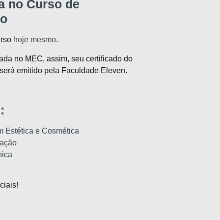
a no Curso de
to
urso
hoje mesmo
.
ada no MEC, assim, seu certificado do
erá emitido pela Faculdade Eleven.
:
m Estética e Cosmética
tação
nica
iais!