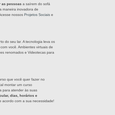
r as pessoas
a saírem do sofá
a maneira inovadora de
 Acesse nossos
Projetos Sociais
e
to do seu lar. A tecnologia leva os
com você. Ambientes virtuais de
ores renomados e Videotecas para
rso que você quer fazer no
 tal montar um curso
da para atender às suas
cular, dias, horários e
 acordo com a sua necessidade!