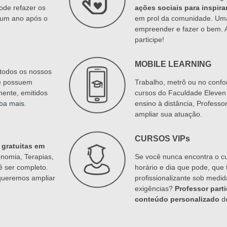
ode refazer os
ações sociais para inspira
é um ano após o
em prol da comunidade. Um
empreender e fazer o bem.
participe!
MOBILE LEARNING
todos os nossos
e possuem
Trabalho, metrô ou no confor
mente, emitidos
cursos do Faculdade Eleven 
ba mais
.
ensino à distância, Profess
ampliar sua atuação.
CURSOS VIPs
 gratuitas em
onomia, Terapias,
Se você nunca encontra o cu
 ser completo.
horário e dia que pode, que
 queremos ampliar
profissionalizante sob medi
exigências?
Professor parti
conteúdo personalizado
de