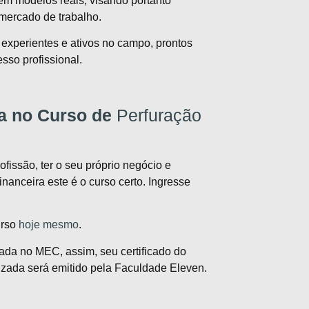
em modelos reais, visando portanto
 mercado de trabalho.
s experientes e ativos no campo, prontos
sso profissional.
ra no Curso de
Perfuração
issão, ter o seu próprio negócio e
nanceira este é o curso certo. Ingresse
urso
hoje mesmo
.
ada no MEC, assim, seu certificado do
izada
será emitido pela Faculdade Eleven.