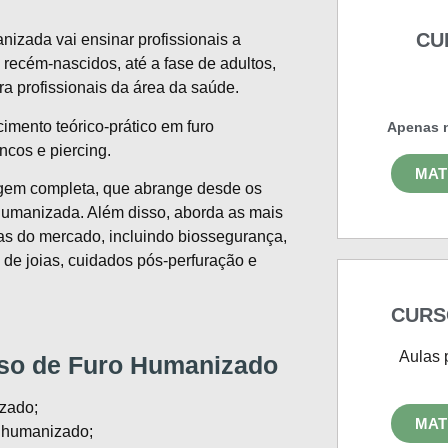
CU
izada vai ensinar profissionais a
recém-nascidos, até a fase de adultos,
ra profissionais da área da saúde.
cimento teórico-prático em furo
Apenas n
ncos e piercing.
MAT
gem completa, que abrange desde os
humanizada. Além disso, aborda as mais
as do mercado, incluindo biossegurança,
s de joias, cuidados pós-perfuração e
CURS
Aulas 
so de Furo Humanizado
izado;
MAT
o humanizado;