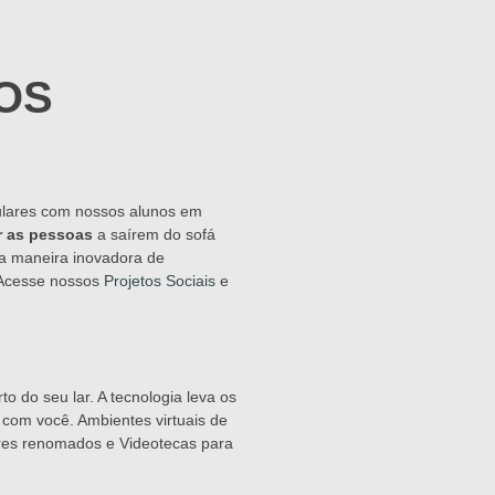
OS
lares com nossos alunos em
r as pessoas
a saírem do sofá
a maneira inovadora de
 Acesse nossos
Projetos Sociais
e
to do seu lar. A tecnologia leva os
com você. Ambientes virtuais de
ores renomados e Videotecas para