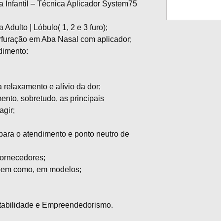
Infantil – Técnica Aplicador System75
dulto | Lóbulo( 1, 2 e 3 furo);
rfuração em Aba Nasal com aplicador;
dimento:
a relaxamento e alívio da dor;
nto, sobretudo, as principais
agir;
 para o atendimento e ponto neutro de
fornecedores;
 bem como, em modelos;
tabilidade e Empreendedorismo.