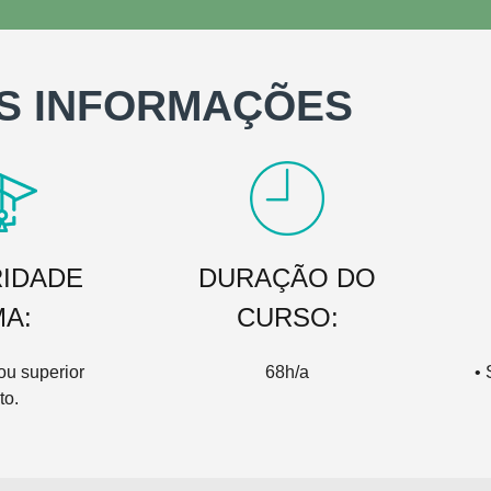
S INFORMAÇÕES
IDADE
DURAÇÃO DO
MA:
CURSO:
ou superior
68h/a
•
to.