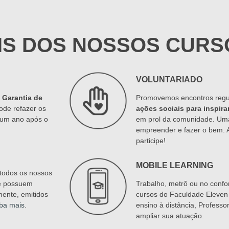
IS DOS NOSSOS CURS
VOLUNTARIADO
a
Garantia de
Promovemos encontros regu
ode refazer os
ações sociais para inspira
é um ano após o
em prol da comunidade. Um
empreender e fazer o bem.
participe!
MOBILE LEARNING
todos os nossos
e possuem
Trabalho, metrô ou no confor
mente, emitidos
cursos do Faculdade Eleven 
ba mais
.
ensino à distância, Profess
ampliar sua atuação.