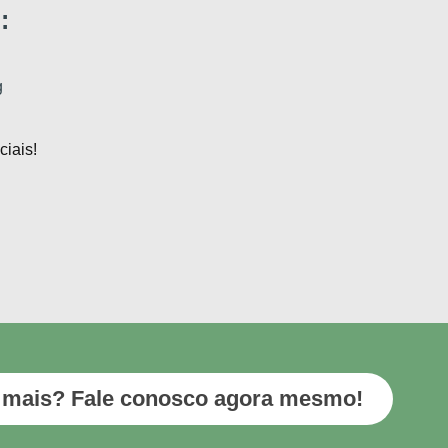
:
g
iais!
 mais? Fale conosco agora mesmo!