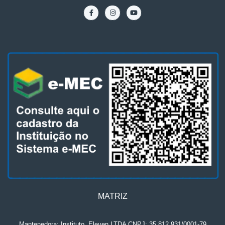
MATRIZ
Mantenedora: Instituto
.
Eleven LTDA CNPJ: 35.812.931/0001-79