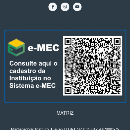
MATRIZ
Mantenedora: Instituto
.
Eleven LTDA CNPJ: 35.812.931/0001-79