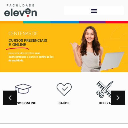
CENTENAS DE
CURSOS PRESENCIAIS
E ONLINE
para você desenvolver
seus
conhecimentos
e garantir
certificações
de qualidade.
CURSOS ONLINE
SAÚDE
BELEZA