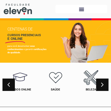
CENTENAS DE
CURSOS PRESENCIAIS
E ONLINE
para você desenvolver
seus
conhecimentos
e garantir
certificações
de qualidade.
CURSOS ONLINE
SAÚDE
BELEZA