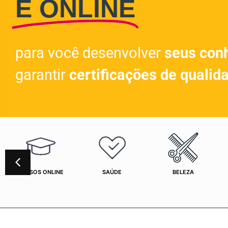
E ONLINE
para você desenvolver
seus con
garantir
certificações de qualid
CURSOS ONLINE
SAÚDE
BELEZA