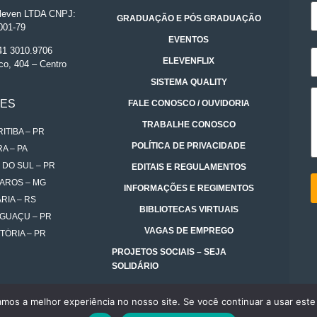
even LTDA CNPJ:
GRADUAÇÃO E PÓS GRADUAÇÃO
001-79
EVENTOS
 41 3010.9706
ELEVENFLIX
co, 404 – Centro
SISTEMA QUALITY
DES
FALE CONOSCO / OUVIDORIA
TRABALHE CONOSCO
ITIBA – PR
POLÍTICA DE PRIVACIDADE
A – PA
 DO SUL – PR
EDITAIS E REGULAMENTOS
AROS – MG
INFORMAÇÕES E REGIMENTOS
RIA – RS
BIBLIOTECAS VIRTUAIS
IGUAÇU – PR
VAGAS DE EMPREGO
TÓRIA – PR
PROJETOS SOCIAIS – SEJA
SOLIDÁRIO
amos a melhor experiência no nosso site. Se você continuar a usar este